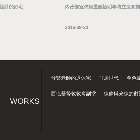
設計的好宅
內政部宣佈房屋健檢明年將立法實施
2016-09-23
音樂老師的退休宅
宜居世代
金色
西屯基督教教會副堂
線條與光線的對
WORKS