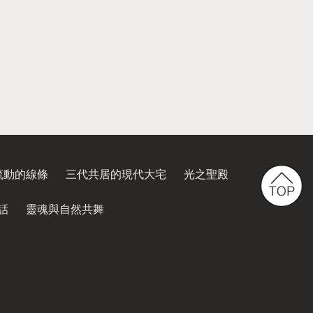
流動的線條
三代共居的現代大宅
光之聖殿
話
靈魂與自然共舞