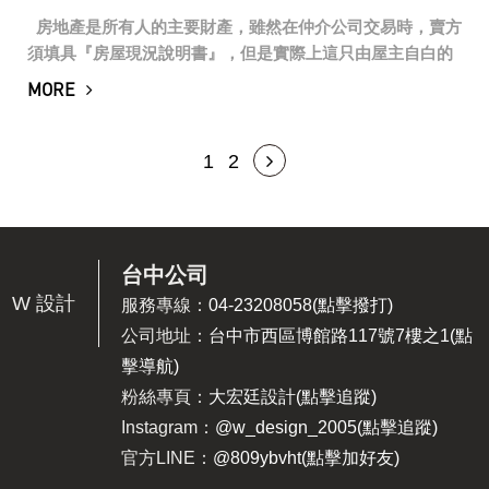
房地產是所有人的主要財產，雖然在仲介公司交易時，賣方
須填具『房屋現況說明書』，但是實際上這只由屋主自白的
現況說明書，只能顯示出『漏水』、『凶宅』、『海砂
MORE
屋』，對於結構性：地基、地板、牆...
1
2
台中公司
W 設計
服務專線：
04-23208058(點擊撥打)
公司地址：
台中市西區博館路117號7樓之1(點
擊導航)
粉絲專頁：
大宏廷設計(點擊追蹤)
Instagram：
@w_design_2005(點擊追蹤)
官方LINE：
@809ybvht(點擊加好友)