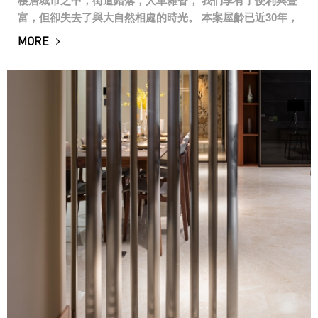
棲居城市之中，街道錯落，人車雜沓， 我們享有了便利與豐
富，但卻失去了與大自然相處的時光。 本案屋齡已近30年，
屋主年輕購買至今從未整理過， 而今一對兒女長大共居，現
MORE
有的規劃及屋況早已不符所需， ...