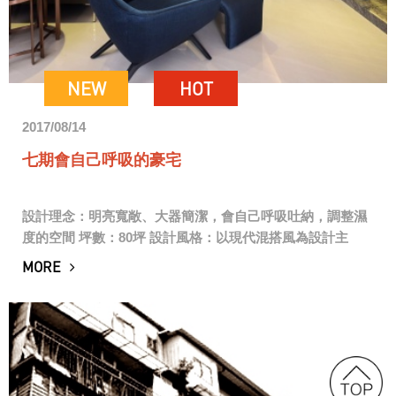
NEW
HOT
2017/08/14
七期會自己呼吸的豪宅
設計理念：明亮寬敞、大器簡潔，會自己呼吸吐納，調整濕
度的空間 坪數：80坪 設計風格：以現代混搭風為設計主
軸，點綴奢華、低調的特殊材質，加添家的層次感。 材料計
MORE
畫：公共空間以天然木皮、100*1...