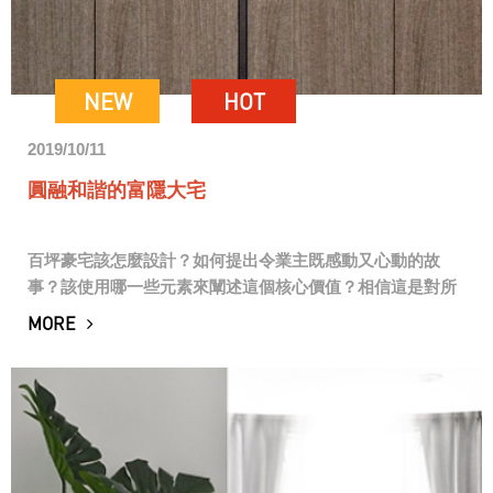
NEW
HOT
2019/10/11
圓融和諧的富隱大宅
百坪豪宅該怎麼設計？如何提出令業主既感動又心動的故
事？該使用哪一些元素來闡述這個核心價值？相信這是對所
有設計師最大的挑戰 ！ 本案位於台中南屯豐樂公園，正對樹
MORE
梢及湖岸的絕美景色，業主個性低調內斂，...