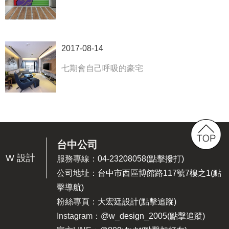
2017-08-14
七期會自己呼吸的豪宅
台中公司
W 設計
服務專線：
04-23208058(點擊撥打)
公司地址：
台中市西區博館路117號7樓之1(點
擊導航)
粉絲專頁：
大宏廷設計(點擊追蹤)
Instagram：
@w_design_2005(點擊追蹤)